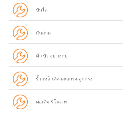
บันได
กันสาด
คิ้ว บัว จบ วงกบ
รั้ว-เหล็กดัด-ตะแกรง-ลูกกรง
ต่อเติม-รีโนเวท