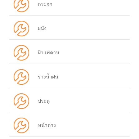
กระจก
ผนัง
ฝ้า-เพดาน
รางน้ำฝน
ประตู
หน้าต่าง